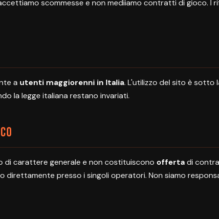
accettiamo scommesse e non mediiamo contratti di gioco. I ri
ente a
utenti maggiorenni in Italia
. L'utilizzo del sito è sotto 
 la legge italiana restano invariati.
OCO
o di carattere generale e non costituiscono
offerta
di contrat
 direttamente presso i singoli operatori. Non siamo responsabil