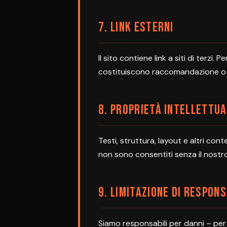
7. LINK ESTERNI
Il sito contiene link a siti di terzi.
costituiscono raccomandazione o v
8. PROPRIETÀ INTELLETTU
Testi, struttura, layout e altri co
non sono consentiti senza il nostr
9. LIMITAZIONE DI RESPONS
Siamo responsabili per danni – per 