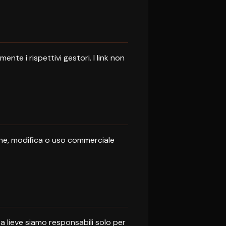
mente i rispettivi gestori. I link non
ione, modifica o uso commerciale
a lieve siamo responsabili solo per