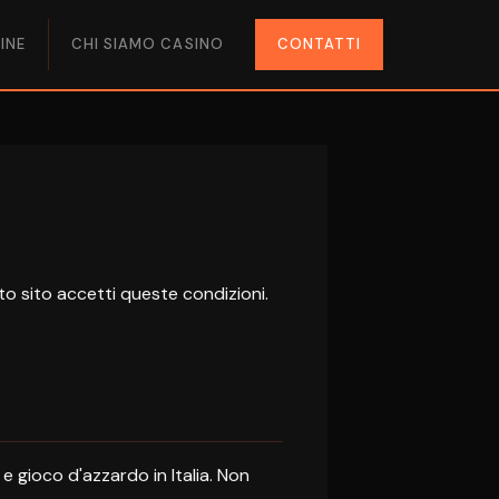
INE
CHI SIAMO CASINO
CONTATTI
o sito accetti queste condizioni.
 gioco d'azzardo in Italia. Non