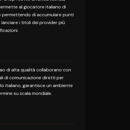
ermette al giocatore italiano di
t e permettendo di accumulare punti
lanciare i titoli dei provider più
ficazioni.
ao di alta qualità collaborano con
ali di comunicazione diretti per
lo italiano, garantisce un ambiente
ermine su scala mondiale.