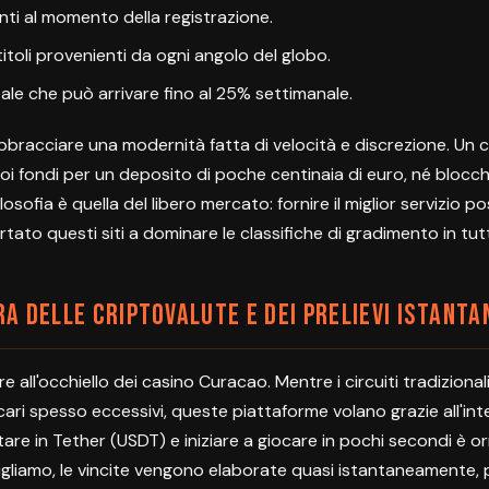
nti al momento della registrazione.
itoli provenienti da ogni angolo del globo.
le che può arrivare fino al 25% settimanale.
abbracciare una modernità fatta di velocità e discrezione. Un
tuoi fondi per un deposito di poche centinaia di euro, né blocc
sofia è quella del libero mercato: fornire il miglior servizio po
ato questi siti a dominare le classifiche di gradimento in tutt
RA DELLE CRIPTOVALUTE E DEI PRELIEVI ISTANTA
re all'occhiello dei casino Curacao. Mentre i circuiti tradiziona
cari spesso eccessivi, queste piattaforme volano grazie all'in
e in Tether (USDT) e iniziare a giocare in pochi secondi è or
consigliamo, le vincite vengono elaborate quasi istantaneamente