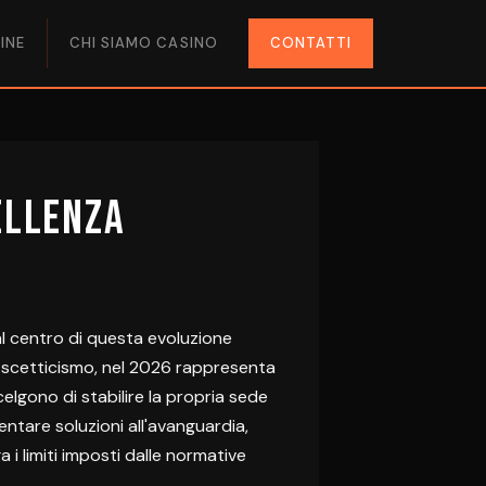
INE
CHI SIAMO CASINO
CONTATTI
ELLENZA
al centro di questa evoluzione
i scetticismo, nel 2026 rappresenta
celgono di stabilire la propria sede
entare soluzioni all'avanguardia,
i limiti imposti dalle normative