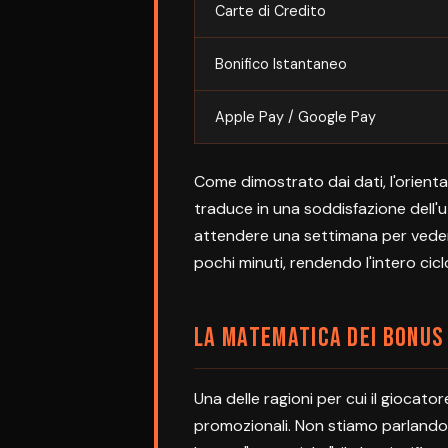
Carte di Credito
Bonifico Istantaneo
Apple Pay / Google Pay
Come dimostrato dai dati, l'orienta
traduce in una soddisfazione dell'u
attendere una settimana per vederla
pochi minuti, rendendo l'intero ciclo
LA MATEMATICA DEI BONUS 
Una delle ragioni per cui il giocato
promozionali. Non stiamo parlando 