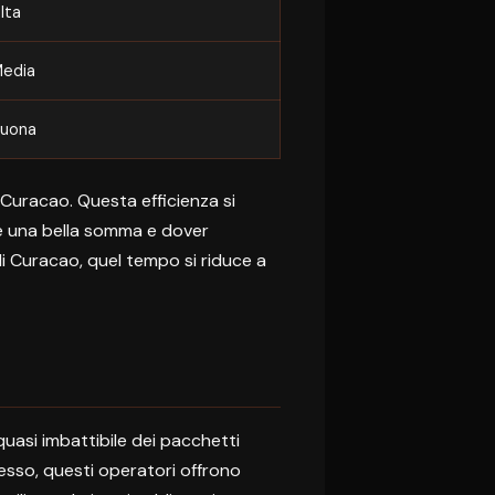
lta
edia
uona
 Curacao. Questa efficienza si
ere una bella somma e dover
di Curacao, quel tempo si riduce a
 quasi imbattibile dei pacchetti
esso, questi operatori offrono