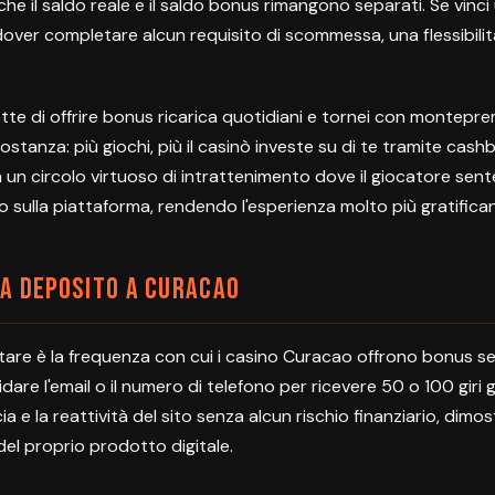
che il saldo reale e il saldo bonus rimangono separati. Se vinci u
ver completare alcun requisito di scommessa, una flessibilit
ette di offrire bonus ricarica quotidiani e tornei con monteprem
costanza: più giochi, più il casinò investe su di te tramite cashba
un circolo virtuoso di intrattenimento dove il giocatore sent
sulla piattaforma, rendendo l'esperienza molto più gratifican
ZA DEPOSITO A CURACAO
tare è la frequenza con cui i casino Curacao offrono bonus s
re l'email o il numero di telefono per ricevere 50 o 100 giri gr
ia e la reattività del sito senza alcun rischio finanziario, di
 del proprio prodotto digitale.