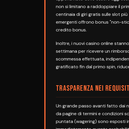
non si limitano a raddoppiare il p
centinaia di giri gratis sulle slot pi
emergenti offrono bonus "non-sticky
credito bonus.
Inoltre, i nuovi casino online stan
settimana per ricevere un rimborso 
scommessa effettuata, indipendente
gratificato fin dal primo spin, rid
TRASPARENZA NEI REQUISIT
Un grande passo avanti fatto dai n
da pagine di termini e condizioni sc
puntata (wagering) sono esposti in