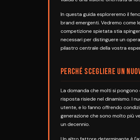
In questa guida esploreremo il fen
brand emergenti. Vedremo come le n
competizione spietata stia spingend
necessari per distinguere un opera
pilastro centrale della vostra esper
PERCHÉ SCEGLIERE UN NUOV
La domanda che molti si pongono 
risposta risiede nel dinamismo. I 
utente, e lo fanno offrendo condizi
generazione che sono molto più vel
un decennio.
Un altro fattore determinante è l'a