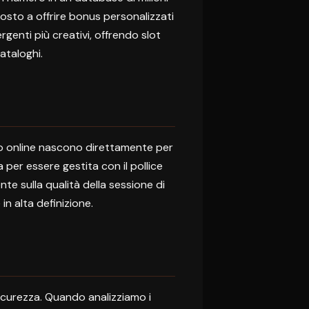
posto a offrire bonus personalizzati
ergenti più creativi, offrendo slot
ataloghi.
ino online nascono direttamente per
 per essere gestita con il pollice
te sulla qualità della sessione di
in alta definizione.
sicurezza. Quando analizziamo i