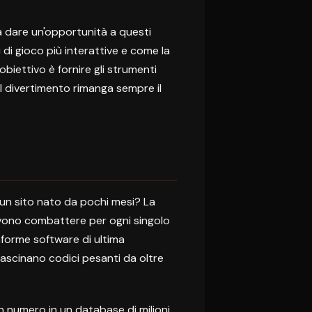
a dare un'opportunità a questi
di gioco più interattive e come la
biettivo è fornire gli strumenti
l divertimento rimanga sempre il
n sito nato da pochi mesi? La
Devono combattere per ogni singolo
aforme software di ultima
rascinano codici pesanti da oltre
un numero in un database di milioni