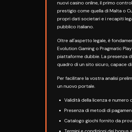
nuovi casino online, il primo contro
prestigio come quella di Malta o Cu
propri dati societari e i recapiti l
pubblico italiano.
Oltre all'aspetto legale, è fondam
Evolution Gaming o Pragmatic Play 
piattaforme dubbie. La presenza di 
quadro di un sito sicuro, capace di 
Per facilitare la vostra analisi pre
un nuovo portale.
Validità della licenza e numero 
Presenza di metodi di pagamento
Catalogo giochi fornito da provi
Termini e condizioni dei bonus s