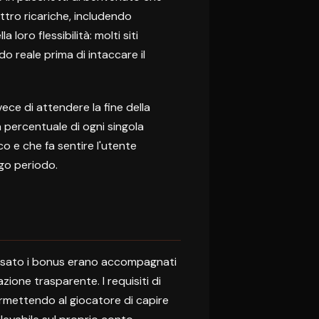
ttro ricariche, includendo
 loro flessibilità: molti siti
o reale prima di intaccare il
ece di attendere la fine della
 percentuale di ogni singola
o e che fa sentire l'utente
ngo periodo.
passato i bonus erano accompagnati
zione trasparente. I requisiti di
rmettendo al giocatore di capire