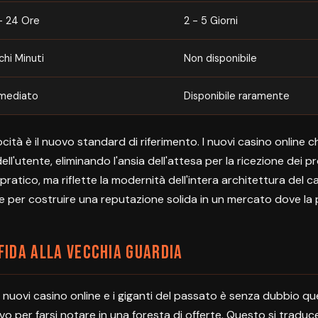
 - 24 Ore
2 - 5 Giorni
chi Minuti
Non disponibile
mediato
Disponibile raramente
cità è il nuovo standard di riferimento. I nuovi casino onlin
ll'utente, eliminando l'ansia dell'attesa per la ricezione dei p
ratico, ma riflette la modernità dell'intera architettura del c
e per costruire una reputazione solida in un mercato dove la p
FIDA ALLA VECCHIA GUARDIA
a i nuovi casino online e i giganti del passato è senza dubbio q
 per farsi notare in una foresta di offerte. Questo si traduc